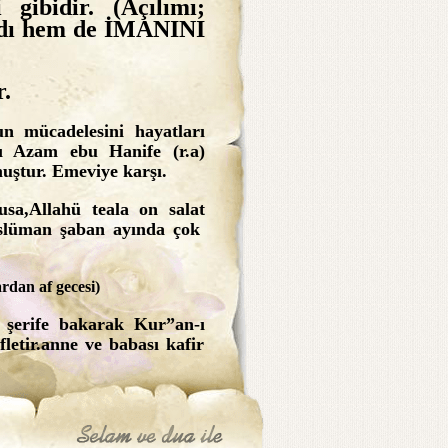
gibidir. (Açılımı;
rdı hem de İMANINI
.
n mücadelesini hayatları
ı Azam ebu Hanife (r.a)
muştur. Emeviye karşı.
usa,Allahü teala on salat
üslüman şaban ayında çok
an af gecesi)
 şerife bakarak Kur”an-ı
letir.anne ve babası kafir
her çocuk,bu gece deftere
el deftere yazılır.Bu gece
 işleri Allahü teala”nın