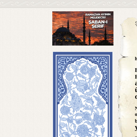
Ş
h
N
o