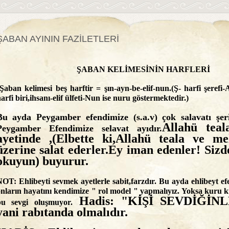
ŞABAN AYININ FAZİLETLERİ
ŞABAN KELİMESİNİN HARFLERİ
aban kelimesi beş harftir = şın-ayn-be-elif-nun.(Ş- harfi şerefi-
arfi biri,ihsanı-elif ülfeti-Nun ise nuru göstermektedir.)
Bu ayda Peygamber efendimize (s.a.v) çok salavatı şerif
Allahü tea
Peygamber Efendimize selavat ayıdır.
ayetinde ,(Elbette ki,Allahü teala ve me
üzerine salat ederler.Ey iman edenler! Sizd
okuyun) buyurur.
OT: Ehlibeyti sevmek ayetlerle sabit,farzdır. Bu ayda ehlibeyt ef
nların hayatını kendimize " rol model " yapmalıyız. Yoksa kuru
Hadis: "KİŞİ SEVDİĞİN
bu sevgi oluşmuyor.
yani rabıtanda olmalıdır.