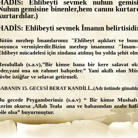
HADİS: Ehlibeyti sevmek nuhun gemisi 
Nuhun gemisine binenler,hem canını kurta
kurtardılar.)
HADİS: Ehlibeyti sevmek İmanın belirtisidir
Bütün mezhep İmamlarımız "Ehlibeyt aşıkları ve bunu
boyunca vermişlerdir.Bizim mezhep imamımız "İmam-
Ehlibeyt mücadelesi için zindana atılmış bu yolda şehit ol
Resulullah (s.a.v),”Bir kimse bana bir kere salavat ok
eder,yani ona on rahmet bahşeder.” Yani akıllı olan M
övbe istiğfar ve selavat getirmeli.
ŞABANIN 15. GECESİ BERAT KANDİLİ...(Adı üstünde günahlard
Bu gecede Peygamberimiz (s.a.v) “ Bir kimse Mushafı
kerim okursa ,Allah Teala ana ve babasından azabı hafif
bile olsa” buyurmuştur.
Peygamber (s.a.v) buyurdu ki “Bu sene içinde doğacak 
geçirilir.Bu sene içinde öleceklerin isimleri bu gece öz
herkesin rızkı tertip olunur.Bu gece herkesin amel ve