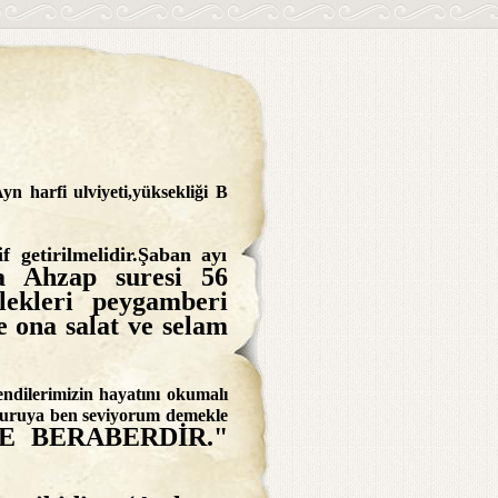
Ayn harfi ulviyeti,yüksekliği B
 getirilmelidir.Şaban ayı
la Ahzap suresi 56
lekleri peygamberi
e ona salat ve selam
endilerimizin hayatını okumalı
 kuruya ben seviyorum demekle
LE BERABERDİR."